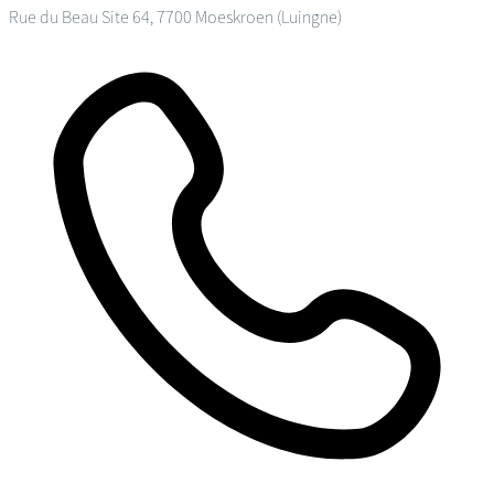
Rue du Beau Site 64, 7700 Moeskroen (Luingne)