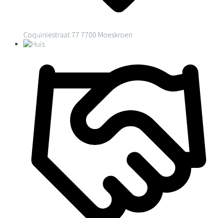
Coquiniestraat 77
7700 Moeskroen